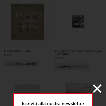
Treviso urbs picta
Le Foreste dei Meli Selvatici del
Tien Shan
33,00
€
20,00
€
Aggiungi al carrello
Aggiungi al carrello
Iscriviti alla nostra newsletter