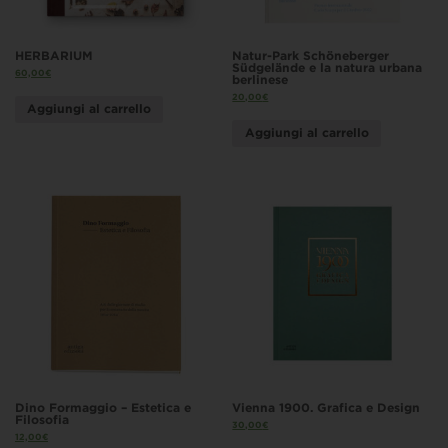
HERBARIUM
Natur-Park Schöneberger
Südgelände e la natura urbana
60,00
€
berlinese
20,00
€
Aggiungi al carrello
Aggiungi al carrello
Dino Formaggio – Estetica e
Vienna 1900. Grafica e Design
Filosofia
30,00
€
12,00
€