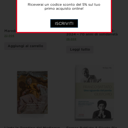
Riceverai un codice sconto del 5% sul tuo
primo acquisto online!
ISCRIVITI
Maredolce-La Favara
Di Roccia e di Cuore. 1954-
2024 – 70 anni di solidarietà
22,00
€
28,00
€
Aggiungi al carrello
Leggi tutto
L’arte in Trentino dal Medioevo
Franco Battiato & Giusto Pio