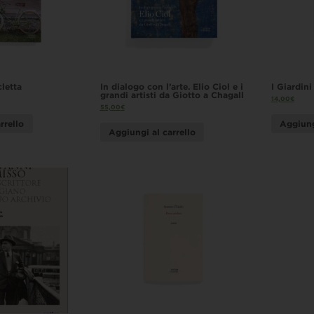
cletta
In dialogo con l’arte. Elio Ciol e i
I Giardin
grandi artisti da Giotto a Chagall
14,00
€
55,00
€
rrello
Aggiung
Aggiungi al carrello