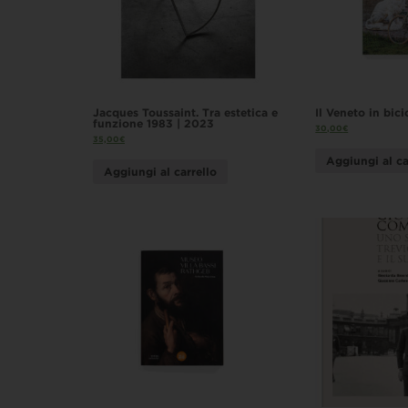
Jacques Toussaint. Tra estetica e
Il Veneto in bici
funzione 1983 | 2023
30,00
€
35,00
€
Aggiungi al ca
Aggiungi al carrello