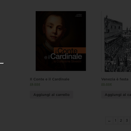
Il Conte e il Cardinale
Venezia è festa
28,00
€
20,00
€
Aggiungi al carrello
Aggiungi al ca
←
1
2
3