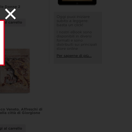
lle Donne 2
Oggi puoi iniziare
subito a leggere:
i al carrello
basta un click!
I nostri eBook sono
disponibili in diversi
formati e sono
distribuiti sui principali
store online
Per saperne di più...
nco Veneto. Affreschi di
ella città di Giorgione
i al carrello