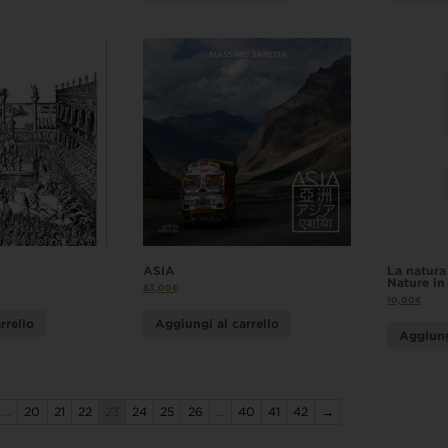
ASIA
La natura 
Nature in 
63,00
€
10,00
€
rrello
Aggiungi al carrello
Aggiung
…
20
21
22
23
24
25
26
…
40
41
42
→