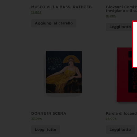
MUSEO VILLA BASSI RATHGEB
Giovanni Comiss
trevigiano e il s
15,00
€
18,00
€
Aggiungi al carrello
Leggi tutto
DONNE IN SCENA
Parola di locand
33,00
€
28,00
€
Leggi tutto
Leggi tutto