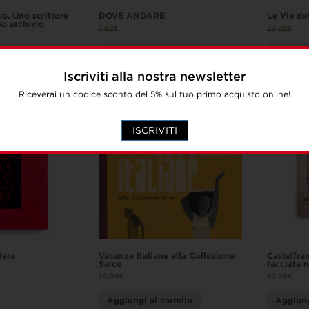
o. Uno scrittore
DOVE ANDARE
Le Vie de
uo archivio
7,00
€
20,00
€
Aggiungi al carrello
Aggiung
Iscriviti alla nostra newsletter
Riceverai un codice sconto del 5% sul tuo primo acquisto online!
ISCRIVITI
iera
Vacanze Italiane alla Collezione
Castelfra
Salce
facciata n
20,00
€
30,00
€
Aggiungi al carrello
Aggiung