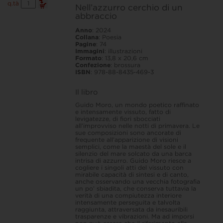
Nell'azzurro
q.tà
Nell’azzurro cerchio di un
cerchio
abbraccio
di
un
abbraccio
Anno
: 2024
quantità
Collana
: Poesia
Pagine
: 74
Immagini
: illustrazioni
Formato
: 13,8 x 20,6 cm
Confezione
: brossura
ISBN
: 978-88-8435-469-3
Il libro
Guido Moro, un mondo poetico raffinato
e intensamente vissuto, fatto di
levigatezze, di fiori sbocciati
all’improvviso nelle notti di primavera. Le
sue composizioni sono ancorate di
frequente all’apparizione di visioni
semplici, come la maestà del sole e il
silenzio del mare solcato da una barca
intrisa di azzurro. Guido Moro riesce a
cogliere i singoli atti del vissuto con
mirabile capacità di sintesi e di canto,
anche osservando una vecchia fotografia
un po’ sbiadita, che conserva tuttavia la
verità di una compiutezza interiore
intensamente perseguita e talvolta
raggiunta, attraversata da inesauribili
trasparenze e vibrazioni. Ma ad imporsi