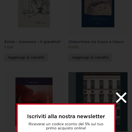
Esiste – insomma – il giardino?
Chiacchiere tra Cesco e Cesco
5,00
€
18,00
€
Aggiungi al carrello
Aggiungi al carrello
Iscriviti alla nostra newsletter
Riceverai un codice sconto del 5% sul tuo
primo acquisto online!