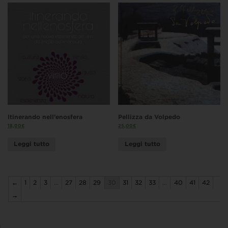
Itinerando nell’enosfera
Pellizza da Volpedo
18,00
€
25,00
€
Leggi tutto
Leggi tutto
←
1
2
3
…
27
28
29
30
31
32
33
…
40
41
42
→