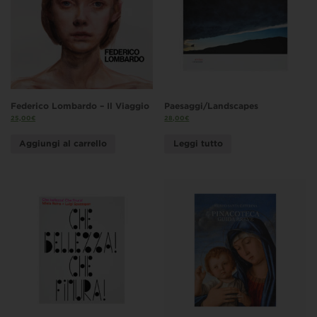
Federico Lombardo – Il Viaggio
Paesaggi/Landscapes
25,00
€
28,00
€
Aggiungi al carrello
Leggi tutto