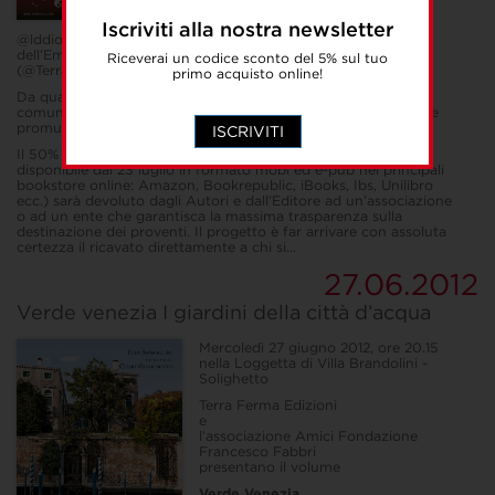
terremotati dell’Emilia
Iscriviti alla nostra newsletter
@lddio e @Dlavolo si uniscono per sostenere i terremotati
dell’Emilia. In loro soccorso arriva l’editore Terra Ferma
Riceverai un codice sconto del 5% sul tuo
(@Terra_Ferma), mai nome fu più appropriato…
primo acquisto online!
Da qualche tempo @lddio e il @Dlavolo hanno uno scopo in
comune: realizzare un libro che raccolga i loro migliori tweet e
promuoverlo il più possibile.
ISCRIVITI
Il 50% del prezzo di copertina (l’e-book, 5,99 euro, sarà
disponibile dal 23 luglio in formato mobi ed e-pub nei principali
bookstore online: Amazon, Bookrepublic, iBooks, Ibs, Unilibro
ecc.) sarà devoluto dagli Autori e dall’Editore ad un’associazione
o ad un ente che garantisca la massima trasparenza sulla
destinazione dei proventi. Il progetto è far arrivare con assoluta
certezza il ricavato direttamente a chi si...
27.06.2012
Verde venezia I giardini della città d’acqua
Mercoledì 27 giugno 2012, ore 20.15
nella Loggetta di Villa Brandolini -
Solighetto
Terra Ferma Edizioni
e
l’associazione Amici Fondazione
Francesco Fabbri
presentano il volume
Verde Venezia