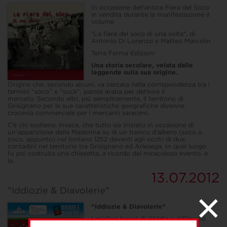
In occasione dell'antica Fiera del Soco
in vendita durante la manifestazione il
volume
"La fiera del soco di una volta", di
Antonio Di Lorenzo e Matteo Marcolin
Terra Ferma Edizioni
Una storia secolare, velata dalle
leggende sulla sua origine.
Origine che, secondo alcuni, va cercata nella corrispondenza tra i
termini “soco” e “suck”, parola araba per definire il
mercato. Secondo altri, più semplicemente, il territorio di
Grisignano per le sue caratteristiche geografiche divenne
crocevia commerciale per i mercanti saraceni.
C’è chi sostiene, invece, che tutto sia iniziato in occasione di
un’apparizione della Madonna su di un tronco d’albero (soco o
zoco, appunto) nel lontano 1252 davanti agli occhi di due
contadini nel territorio tra Grisignano ed Arlesega. In quel luogo
fu poi costruita una chiesetta, a ricordo del miracoloso evento, e
la...
13.07.2012
"Iddiozie & Diavolerie"
“Iddiozie & Diavolerie”
I migliori tweet di @lddio e @Dlavolo
raccolti in un libro a favore dei