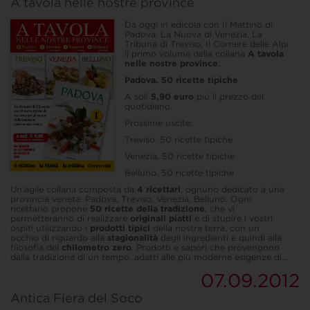
A tavola nelle nostre province
Da oggi in edicola con Il Mattino di
Padova, La Nuova di Venezia, La
Tribuna di Treviso, Il Corriere delle Alpi
il primo volume della collana
A tavola
nelle nostre province
:
Padova. 50 ricette tipiche
A soli
5,90 euro
più il prezzo del
quotidiano.
Prossime uscite:
Treviso. 50 ricette tipiche
Venezia. 50 ricette tipiche
Belluno. 50 ricette tipiche
Un’agile collana composta da
4 ricettari
, ognuno dedicato a una
provincia veneta: Padova, Treviso, Venezia, Belluno. Ogni
ricettario propone
50 ricette della tradizione
, che vi
permetteranno di realizzare
originali piatti
e di stupire i vostri
ospiti utilizzando i
prodotti tipici
della nostra terra, con un
occhio di riguardo alla
stagionalità
degli ingredienti e quindi alla
filosofia del
chilometro zero
. Prodotti e sapori che provengono
dalla tradizione di un tempo, adatti alle più moderne esigenze di...
07.09.2012
Antica Fiera del Soco