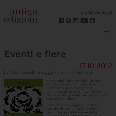
graficheantiga.it
Toggl
navig
Eventi e fiere
17.10.2012
Letteralmente viaggiare a Zero Branco
Mercoledì 17 ottobre 2012, alle ore
20.30, a Villa Guidini (Zero Branco),
nell'ambito della rassegna “9
sfumature di ottobre. Incontri con
parole scritte, parlate, mangiate”, sarà
presentato il libro:
Letteralmente: viaggiare
, a cura di
Annalisa Bruni, Lucia De Michieli,
Anna Toscano. Prefazione di Pietro
Spirito (Terra Ferma Edizioni, 2011).