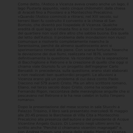
Come detto, l’Astico a Vicenza aveva creato anche un lago, il
lago Pusterla appunto, vasto cinque chilometri: dalla chiesa
di Araceli fino a Povolaro e a Montecchio Precalcino.
«Quando l’Astico cominciò a ritirarsi, nel XIII secolo, sui
terreni liberi fu costruito il convento e la chiesa di San
Bortolo, che diventò poi l’ospedale di Vicenza. Qualche
eredità di quel lago è rimasta fino a noi: il nome Saviabona
del quartiere non vuol dire altro che sabbia buona. Era quella
del letto dell’Astico. Il problema delle inondazioni non riuscì
comunque a risolverlo completamente neanche la
Serenissima, perché da almeno quattrocento anni si
sperimentano rimedi alle piene. Con scarsa fortuna. Neanche
la deviazione dei due fiumi, realizzata nel 1876, sistemò
definitivamente la questione. Va ricordato che la separazione
di Bacchiglione e Retrone e la creazione di quello che oggi si
chiama viale Giuriolo fu un progetto dell’ingegner Carlo
Beroaldi: in precedenza, sulla questione, erano stati elaborati
e non realizzati ben quattordici progetti. Le alluvioni a
Vicenza erano già un problema di cui dava conto Paolo
Diacono nel 579 avanti Cristo. Ma un altro scrittore romano,
Eliano, nel terzo secolo dopo Cristo, come ha scoperto
Fernando Rigon, raccontava delle meravigliose anguille che si
pescavano nel Retrone e le ha rese celebri in tutto l’impero
romano».
Dopo la presentazione del mese scorso in sala Stucchi a
Palazzo Trissino, il libro sarà presentato mercoledì 16 maggio
alle 20.45 presso le Barchesse di Villa Cita a Montecchio
Precalcino alla presenza dell’autore e del presidente di Acque
Vicentine Angelo Guzzo. Di Lorenzo negli ultimi anni ha
scritto anche "Perché ci chiamano vicentini magnagati" e,
con Andrea Mason, una storia dello stadio Menti di Vicenza.