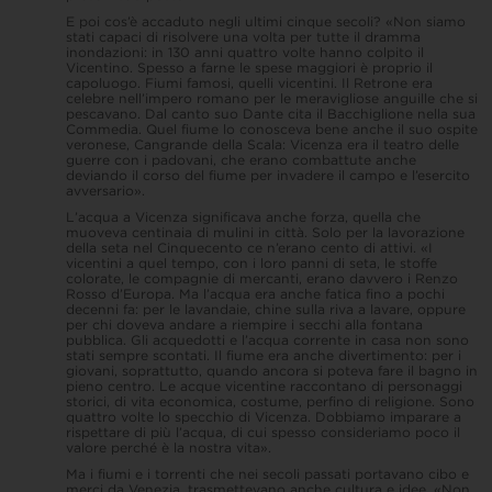
E poi cos’è accaduto negli ultimi cinque secoli? «Non siamo
stati capaci di risolvere una volta per tutte il dramma
inondazioni: in 130 anni quattro volte hanno colpito il
Vicentino. Spesso a farne le spese maggiori è proprio il
capoluogo. Fiumi famosi, quelli vicentini. Il Retrone era
celebre nell’impero romano per le meravigliose anguille che si
pescavano. Dal canto suo Dante cita il Bacchiglione nella sua
Commedia. Quel fiume lo conosceva bene anche il suo ospite
veronese, Cangrande della Scala: Vicenza era il teatro delle
guerre con i padovani, che erano combattute anche
deviando il corso del fiume per invadere il campo e l’esercito
avversario».
L’acqua a Vicenza significava anche forza, quella che
muoveva centinaia di mulini in città. Solo per la lavorazione
della seta nel Cinquecento ce n’erano cento di attivi. «I
vicentini a quel tempo, con i loro panni di seta, le stoffe
colorate, le compagnie di mercanti, erano davvero i Renzo
Rosso d’Europa. Ma l’acqua era anche fatica fino a pochi
decenni fa: per le lavandaie, chine sulla riva a lavare, oppure
per chi doveva andare a riempire i secchi alla fontana
pubblica. Gli acquedotti e l’acqua corrente in casa non sono
stati sempre scontati. Il fiume era anche divertimento: per i
giovani, soprattutto, quando ancora si poteva fare il bagno in
pieno centro. Le acque vicentine raccontano di personaggi
storici, di vita economica, costume, perfino di religione. Sono
quattro volte lo specchio di Vicenza. Dobbiamo imparare a
rispettare di più l’acqua, di cui spesso consideriamo poco il
valore perché è la nostra vita».
Ma i fiumi e i torrenti che nei secoli passati portavano cibo e
merci da Venezia, trasmettevano anche cultura e idee. «Non