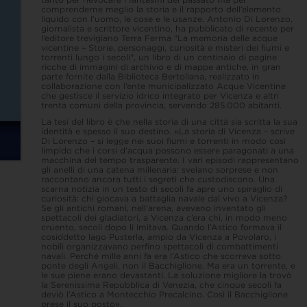
comprenderne meglio la storia e il rapporto dell’elemento
liquido con l’uomo, le cose e le usanze. Antonio Di Lorenzo,
giornalista e scrittore vicentino, ha pubblicato di recente per
l’editore trevigiano Terra Ferma "La memoria delle acque
vicentine – Storie, personaggi, curiosità e misteri dei fiumi e
torrenti lungo i secoli", un libro di un centinaio di pagine
ricche di immagini di archivio e di mappe antiche, in gran
parte fornite dalla Biblioteca Bertoliana, realizzato in
collaborazione con l’ente municipalizzato Acque Vicentine
che gestisce il servizio idrico integrato per Vicenza e altri
trenta comuni della provincia, servendo 285.000 abitanti.
La tesi del libro è che nella storia di una città sia scritta la sua
identità e spesso il suo destino. «La storia di Vicenza – scrive
Di Lorenzo – si legge nei suoi fiumi e torrenti in modo così
limpido che i corsi d’acqua possono essere paragonati a una
macchina del tempo trasparente. I vari episodi rappresentano
gli anelli di una catena millenaria: svelano sorprese e non
raccontano ancora tutti i segreti che custodiscono. Una
scarna notizia in un testo di secoli fa apre uno spiraglio di
curiosità: chi giocava a battaglia navale dal vivo a Vicenza?
Se gli antichi romani, nell’arena, avevano inventato gli
spettacoli dei gladiatori, a Vicenza c’era chi, in modo meno
cruento, secoli dopo li imitava. Quando l’Astico formava il
cosiddetto lago Pusterla, ampio da Vicenza a Povolaro, i
nobili organizzavano perfino spettacoli di combattimenti
navali. Perché mille anni fa era l’Astico che scorreva sotto
ponte degli Angeli, non il Bacchiglione. Ma era un torrente, e
le sue piene erano devastanti. La soluzione migliore la trovò
la Serenissima Repubblica di Venezia, che cinque secoli fa
deviò l’Astico a Montecchio Precalcino. Così il Bacchiglione
prese il suo posto».