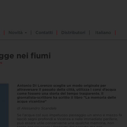
Novità
Contatti
Distributori
Italiano
egge nei fiumi
mi
Antonio Di Lorenzo sceglie un modo originale per
attraversare il passato della città, utilizza i corsi d’acqua
come fossero una storia del tempo trasparente. Il
giornalista-scrittore ha scritto il libro "La memoria delle
acque vicentine"
di Alessandro Scandale
Se l’acqua col suo impetuoso passaggio un anno e mezzo fa
lasciò segni profondi a Vicenza e nelle immediate periferie,
può essere utile conservarne una qualche memoria, non
tanto per rievocare i fantasmi del passato ma per