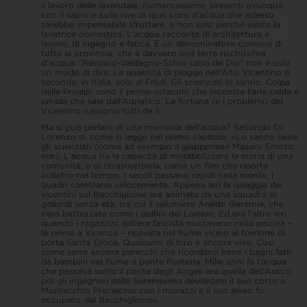
il lavoro delle lavandaie, numerosissime, presenti ovunque
con il sapone sulle rive di quei corsi d’acqua che adesso
sarebbe impensabile sfruttare, e non solo perché esiste la
lavatrice domestica. L’acqua racconta di architettura e
lavoro, di ingegno e fatica. È un denominatore comune di
tutta la provincia, che è davvero una terra ricchissima
d’acqua: "Recoaro-Valdagno-Schio catin de Dio" non è solo
un modo di dire. La quantità di piogge nell’Alto Vicentino è
seconda, in Italia, solo al Friuli. Gli scienziati lo sanno. Colpa
delle Prealpi: sono il primo ostacolo che incontra l’aria calda e
umida che sale dall’Adriatico. La fortuna (e i problemi) del
Vicentino nascono tutti da lì.
Ma si può parlare di una memoria dell’acqua? Secondo Di
Lorenzo sì, come si legge nel primo capitolo: «Lo sanno bene
gli scienziati (come ad esempio il giapponese Masaru Emoto,
ndr). L’acqua ha la capacità di metabolizzare la storia di una
comunità, e di ritrasmetterla, come un film che riporta
indietro nel tempo. I secoli passano rapidi nella mente, i
quadri cambiano velocemente. Appena ieri la spiaggia dei
vicentini sul Bacchiglione era animata da una squadra di
goliardi senza età, tra cui il salumiere Araldo Geremia, che
s’era battezzata come I delfini del Livelon. Ed era l’altro ieri
quando i ragazzini dell’era fascista nuotavano nella piscina –
la prima a Vicenza – ricavata nel fiume vicino al torrione di
porta Santa Croce. Qualcuno di loro è ancora vivo. Così
come sono ancora parecchi che ricordano bene i bagni fatti
da bambini nel fiume a ponte Pusterla. Mille anni fa l’acqua
che passava sotto il ponte degli Angeli era quella dell’Astico,
poi gli ingegneri della Serenissima deviarono il suo corso a
Montecchio Precalcino con i murazzi e il suo alveo fu
occupato dal Bacchiglione».