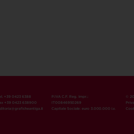
el. +39 0423 6388
P.IVA C.F. Reg. Impr.:
© 20
ax +39 0423 638900
IT00846950269
Priv
ditoria@graficheantiga.it
Capitale Sociale: euro 3.000.000 i.v.
Cook