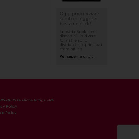
Oggi puoi iniziare
subito a leggere:
basta un click!
I nostri eBook sono
disponibili in diversi
formati e sono
distribuiti sui principali
store online
Per saperne di più...
02-2022 Grafiche Antiga SPA
acy Policy
ie Policy