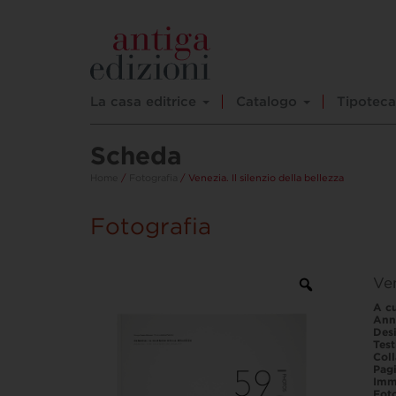
La casa editrice
Catalogo
Tipoteca
Scheda
Home
/
Fotografia
/ Venezia. Il silenzio della bellezza
Fotografia
Ven
A cu
Ann
Des
Test
Col
Pag
Imm
Fot