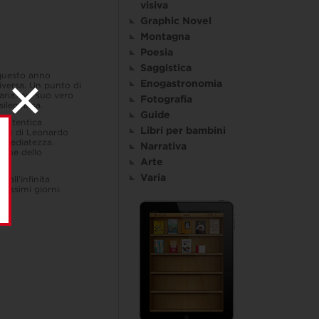
visiva
Graphic Novel
Montagna
Poesia
Saggistica
 questo anno
Enogastronomia
iversa. Un punto di
aria, nel suo vero
Fotografia
silenziosa.
Guide
 autentica
Libri per bambini
 Haiku di Leonardo
immediatezza.
Narrativa
ntime dello
Arte
Varia
 all’infinita
hissimi giorni.