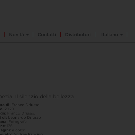
Novità
Contatti
Distributori
Italiano
ezia. Il silenzio della bellezza
ra di
: Franco Driusso
o
: 2020
ign
: Franco Driusso
i di:
Leonardo Driusso
lana
: Fotografia
ine
: 136
agini
: a colori
ografo:
Andrea Pancino