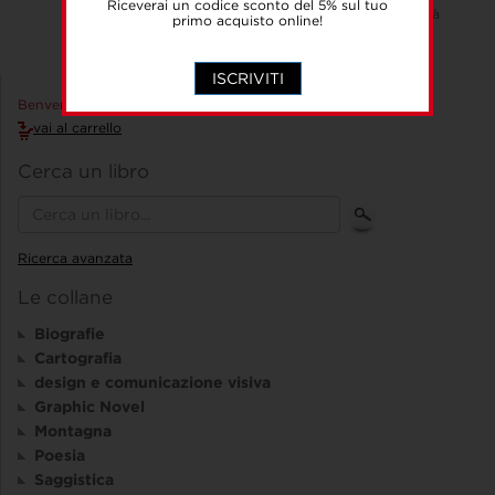
Riceverai un codice sconto del 5% sul tuo
Veneto, passato da una estrema povertà
primo acquisto online!
a un diffuso benessere.
ISCRIVITI
Benvenuto Accedi!
vai al carrello
Cerca un libro
Ricerca avanzata
Le collane
Biografie
Cartografia
design e comunicazione visiva
Graphic Novel
Montagna
Poesia
Saggistica