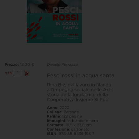
Prezzo:
12.00 €
Daniele Ferrazza
Pesci
q.tà
Pesci rossi in acqua santa
rossi
in
Rina Biz, dal lavoro in filanda
acqua
all'impegno sociale nelle Acli:
santa
quantità
storia della fondatrice della
Cooperativa Insieme Si Può
Anno
: 2020
Collana
: Persone
Pagine
: 128 pagine
Immagini
: in bianco e nero
Formato
: 16,5 x 23,8 cm
Confezione
: cartonato
ISBN
: 978-88-8435-193-7