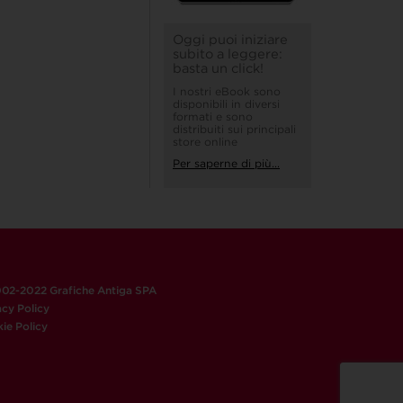
Oggi puoi iniziare
subito a leggere:
basta un click!
I nostri eBook sono
disponibili in diversi
formati e sono
distribuiti sui principali
store online
Per saperne di più...
02-2022 Grafiche Antiga SPA
acy Policy
ie Policy