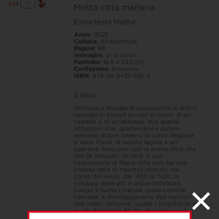
Motta
q.tà
Motta città mariana
città
mariana
Extra terra Mothe
quantità
Anno
: 2025
Collana
: Architettura
Pagine
: 88
Immagini
: sì, a colori
Formato
: 16,5 x 23,5 cm
Confezione
: brossura
ISBN
: 978-88-8435-536-2
Il libro
Nell’epoca feudale le popolazioni si erano
raccolte in piccoli gruppi al riparo di un
castello o di un’abbazia, due grandi
istituzioni che, spartendosi il potere,
avevano al loro interno la corte religiosa
o laica. Fuori, la servitù legata a un
padrone. Nascono così le prime città che
con la Venezia “de tera” e con
l’adorazione di Maria (che non ha una
precisa data di nascita) vedono, nel
corso dei secoli, dal ’400 al ’500, lo
sviluppo delle arti e dell’architettura.
Lungo il fiume Livenza, quale confine
naturale, si fronteggiavano due territori
con radici differenti, quelle Longobarde e
quelle Bizantine. Motta di Livenza, sul
lato destro del fiume Livenza, era un