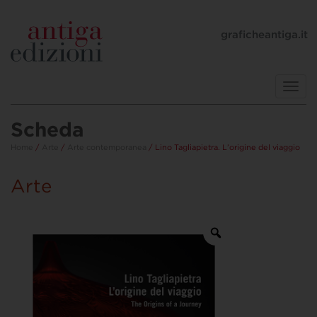
graficheantiga.it
Toggl
navig
Scheda
Home
/
Arte
/
Arte contemporanea
/ Lino Tagliapietra. L’origine del viaggio
Arte