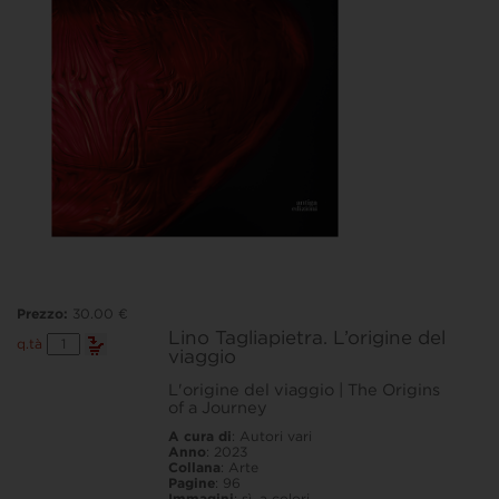
Prezzo:
30.00 €
Lino Tagliapietra. L’origine del
Lino
q.tà
viaggio
Tagliapietra.
L'origine
del
L'origine del viaggio | The Origins
viaggio
of a Journey
quantità
A cura di
: Autori vari
Anno
: 2023
Collana
: Arte
Pagine
: 96
Immagini
: sì, a colori