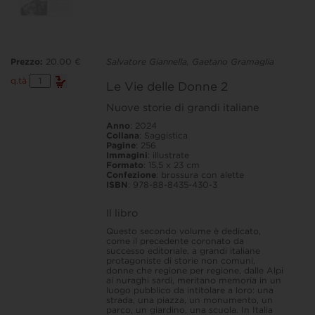
Prezzo:
20.00 €
Salvatore Giannella, Gaetano Gramaglia
Le
q.tà
Le Vie delle Donne 2
Vie
delle
Nuove storie di grandi italiane
Donne
2
Anno
: 2024
quantità
Collana
: Saggistica
Pagine
: 256
Immagini
: illustrate
Formato
: 15,5 x 23 cm
Confezione
: brossura con alette
ISBN
: 978-88-8435-430-3
Il libro
Questo secondo volume è dedicato,
come il precedente coronato da
successo editoriale, a grandi italiane
protagoniste di storie non comuni,
donne che regione per regione, dalle Alpi
ai nuraghi sardi, meritano memoria in un
luogo pubblico da intitolare a loro: una
strada, una piazza, un monumento, un
parco, un giardino, una scuola. In Italia