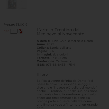
Prezzo:
33.00 €
L’arte in Trentino dal
L’arte
q.tà
Medioevo al Novecento
in
Trentino
dal
A cura di
: Ezio Chini e Marcello Beato
Medioevo
Anno
: 2025
al
Collana
: Storia dell'arte
Novecento
Pagine
: 607
quantità
Immagini
: sì, a colori
Formato
: 17 x 24 cm
Confezione
: Cartonato
ISBN
: 978-88-8435-475-4
Il libro
Se l’Italia venne definita da Dante “bel
paese là dove ‘l sì suona” e se oggi si
dice che è “il paese più bello del mondo”
anche il Trentino, pur nella sua posizione
marginale che lo fa sembrare quasi solo
affacciato timidamente alla penisola,
prende parte a questa bellezza come
una limpida voce all’interno di un grande
coro.