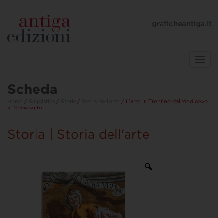
graficheantiga.it
Toggl
navig
Scheda
Home
/
Saggistica
/
Storia
/
Storia dell'arte
/ L’arte in Trentino dal Medioevo
al Novecento
Storia | Storia dell'arte