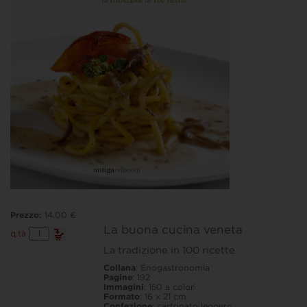
Prezzo:
14.00 €
La buona cucina veneta
La
q.tà
buona
La tradizione in 100 ricette
cucina
veneta
Collana
: Enogastronomia
quantità
Pagine
: 192
Immagini
: 150 a colori
Formato
: 16 x 21 cm
Confezione
: cartonato leggero