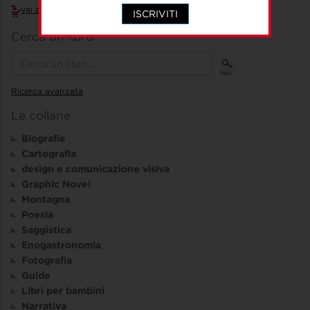
vai al carrello
ISCRIVITI
Cerca un libro
Ricerca avanzata
Le collane
Biografie
Cartografia
design e comunicazione visiva
Graphic Novel
Montagna
Poesia
Saggistica
Enogastronomia
Fotografia
Guide
Libri per bambini
Narrativa