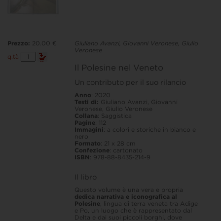
Prezzo:
20.00 €
Giuliano Avanzi, Giovanni Veronese, Giulio
Veronese
Il
q.tà
Polesine
Il Polesine nel Veneto
nel
Veneto
Un contributo per il suo rilancio
quantità
Anno
: 2020
Testi di:
Giuliano Avanzi, Giovanni
Veronese, Giulio Veronese
Collana
: Saggistica
Pagine
: 112
Immagini
: a colori e storiche in bianco e
nero
Formato
: 21 x 28 cm
Confezione
: cartonato
ISBN
: 978-88-8435-214-9
Il libro
Questo volume è una vera e propria
dedica narrativa e iconografica al
Polesine
, lingua di terra veneta tra Adige
e Po, un luogo che è rappresentato dal
Delta e dai suoi piccoli borghi, dove