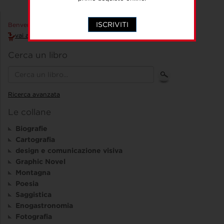
ISCRIVITI
Benvenuto Accedi!
vai al carrello
Cerca un libro
Ricerca avanzata
Le collane
Biografie
Cartografia
design e comunicazione visiva
Graphic Novel
Montagna
Poesia
Saggistica
Enogastronomia
Fotografia