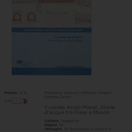
Prezzo:
10 €
Francesco Antoniol, Raffaello Vergani,
Antonio Zannin
Il
q.tà
canale
Il canale Asolo-Maser. Storie
Asolo-
d’acque tra Piave e Muson
Maser.
Storie
d'acque
Collana
: Saggistica
tra
Pagine
: 54
Piave
Immagini
: 35 illustrazioni a colori e in