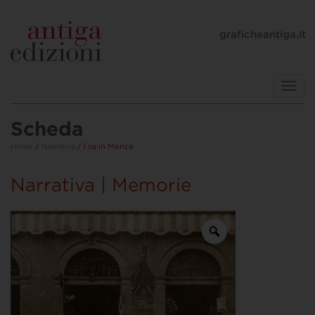
graficheantiga.it
Toggl
navig
Scheda
Home
/
Narrativa
/ I va in Merica
Narrativa | Memorie