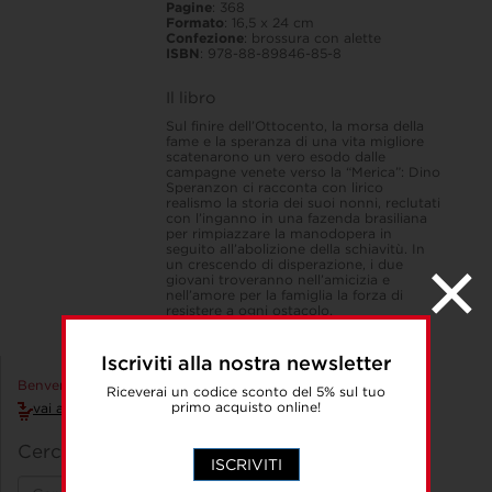
Pagine
: 368
Formato
: 16,5 x 24 cm
Confezione
: brossura con alette
ISBN
: 978-88-89846-85-8
Il libro
Sul finire dell’Ottocento, la morsa della
fame e la speranza di una vita migliore
scatenarono un vero esodo dalle
campagne venete verso la “Merica”: Dino
Speranzon ci racconta con lirico
realismo la storia dei suoi nonni, reclutati
con l’inganno in una fazenda brasiliana
per rimpiazzare la manodopera in
seguito all’abolizione della schiavitù. In
un crescendo di disperazione, i due
giovani troveranno nell’amicizia e
nell’amore per la famiglia la forza di
resistere a ogni ostacolo.
Iscriviti alla nostra newsletter
Benvenuto Accedi!
Riceverai un codice sconto del 5% sul tuo
primo acquisto online!
vai al carrello
Cerca un libro
ISCRIVITI