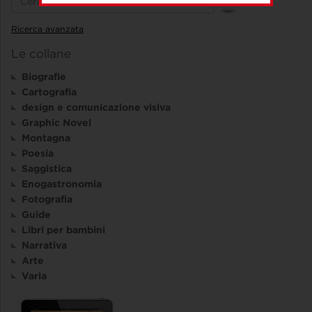
Ricerca avanzata
Le collane
Biografie
Cartografia
design e comunicazione visiva
Graphic Novel
Montagna
Poesia
Saggistica
Enogastronomia
Fotografia
Guide
Libri per bambini
Narrativa
Arte
Varia