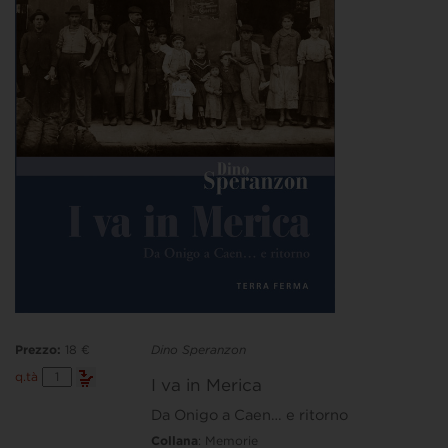
Prezzo:
18 €
Dino Speranzon
I
q.tà
I va in Merica
va
in
Da Onigo a Caen… e ritorno
Merica
quantità
Collana
: Memorie