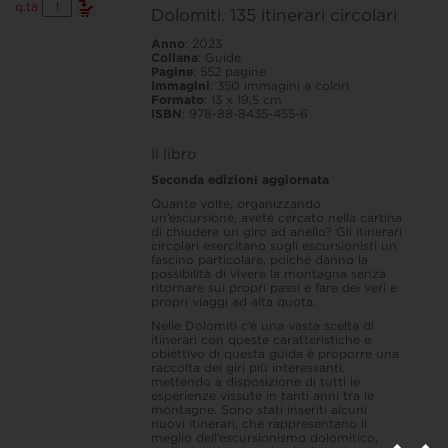
Dolomiti.
q.tà
Dolomiti. 135 itinerari circolari
135
itinerari
Anno
: 2023
circolari
Collana
: Guide
quantità
Pagine
: 552 pagine
Immagini
: 350 immagini a colori
Formato
: 13 x 19,5 cm
ISBN
: 978-88-8435-455-6
Il libro
Seconda edizioni aggiornata
Quante volte, organizzando
un’escursione, avete cercato nella cartina
di chiudere un giro ad anello? Gli itinerari
circolari esercitano sugli escursionisti un
fascino particolare, poiché danno la
possibilità di vivere la montagna senza
ritornare sui propri passi e fare dei veri e
propri viaggi ad alta quota.
Nelle Dolomiti c’è una vasta scelta di
itinerari con queste caratteristiche e
obiettivo di questa guida è proporre una
raccolta dei giri più interessanti,
mettendo a disposizione di tutti le
esperienze vissute in tanti anni tra le
montagne. Sono stati inseriti alcuni
nuovi itinerari, che rappresentano il
meglio dell’escursionismo dolomitico,