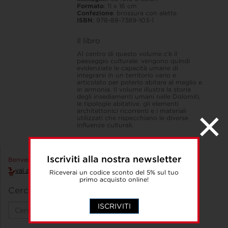
Formato
: 11 x 16 cm
Confezione
: brossura con alette
ISBN
: 978-88-7389-103-1
Il libro
Al centro di questo volume c’è il
paesaggio culturale: vengono quindi
evidenziate le capacità umane di
integrarsi in un territorio vario e
articolato per poterlo abitare al meglio e
in armonia. Il volume illustra la storia
degli insediamenti umani nelle Dolomiti,
le tipologie abitative, gli elementi
architettonici ricorrenti e i materiali
utilizzati che rispecchiano le diverse
influenze culturali.
Iscriviti alla nostra newsletter
Benvenuto Accedi!
vai al carrello
Riceverai un codice sconto del 5% sul tuo
primo acquisto online!
Cerca un libro
ISCRIVITI