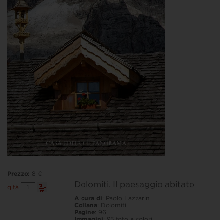
Prezzo:
8 €
Dolomiti. Il paesaggio abitato
Dolomiti.
q.tà
Il
A cura di
: Paolo Lazzarin
paesaggio
Collana
: Dolomiti
abitato
Pagine
: 96
quantità
Immagini
: 95 foto a colori