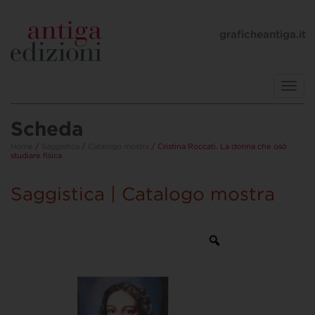
graficheantiga.it
Toggl
navig
Scheda
Home
/
Saggistica
/
Catalogo mostra
/ Cristina Roccati. La donna che osò
studiare fisica
Saggistica | Catalogo mostra