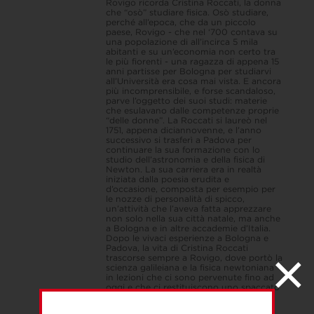
Rovigo ricorda Cristina Roccati, la donna
che “osò” studiare fisica. Osò studiare,
perché all’epoca, che da un piccolo
paese, Rovigo - che nel ‘700 contava su
una popolazione di all’incirca 5 mila
abitanti e su un’economia non certo tra
le più fiorenti - una ragazza di appena 15
anni partisse per Bologna per studiarvi
all’Università era cosa mai vista. E ancora
più incomprensibile, e forse scandaloso,
parve l’oggetto dei suoi studi: materie
che esulavano dalle competenze proprie
“delle donne”. La Roccati si laureò nel
1751, appena diciannovenne, e l’anno
successivo si trasferì a Padova per
continuare la sua formazione con lo
studio dell’astronomia e della fisica di
Newton. La sua carriera era in realtà
iniziata dalla poesia erudita e
d’occasione, composta per esempio per
le nozze di personalità di spicco,
un’attività che l’aveva fatta apprezzare
non solo nella sua città natale, ma anche
a Bologna e in altre accademie d’Italia.
Dopo le vivaci esperienze a Bologna e
Padova, la vita di Cristina Roccati
trascorse sempre a Rovigo, dove portò la
scienza galileiana e la fisica newtoniana
in lezioni che ci sono pervenute fino ad
oggi e che ci restituiscono uno spaccato
della scienza e della società del tempo.
Mostra a Palazzo Roncale, dal 6