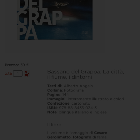
Prezzo:
39 €
Bassano del Grappa. La città,
Bassano
q.tà
il fiume, i dintorni
del
Grappa.
La
Testi di:
Alberto Angela
città,
Collana
: Fotografia
il
Pagine
: 144
fiume,
Immagini
: interamente illustrato a colori
i
Confezione
: cartonato
dintorni
ISBN
: 978-88-8435-034-3
quantità
Note
:
bilingue italiano e inglese
Il libro
Il volume è l'omaggio di
Cesare
Gerolimetto
,
fotografo
di fama