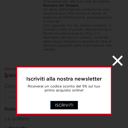
internazionale, alla sua città di origine,
Bassano del Grappa
.
Un libro, dall'originale confezione, che
descrive una città intrisa di storia, di
bellezze architettoniche, paesaggistiche
e naturali.
Uno sguardo tra vie, chiese e palazzi, si
innalza a volo d'uccello abbracciando il
fiume che attraversa la città, e si
allontana dal centro urbano, uscendo
dalle mura cittadine e spaziando fino ai
dintorni popolati dalle meravigliose ville
venete.
Benvenuto Accedi!
vai al carrello
Iscriviti alla nostra newsletter
Cerca un libro
Riceverai un codice sconto del 5% sul tuo
primo acquisto online!
ISCRIVITI
Ricerca avanzata
Le collane
Biografie