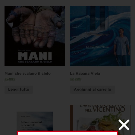
Mani che scalano il cielo
La Habana Vieja
25,00
€
40,00
€
Leggi tutto
Aggiungi al carrello