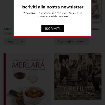
Iscriviti alla nostra newsletter
Riceverai un codice sconto del 5% sul tuo
primo acquisto online!
ISCRIVITI
Atlante universale delle nuvole
L’arte del bollito nel Vicentino
13,00
€
10,00
€
Leggi tutto
Aggiungi al carrello