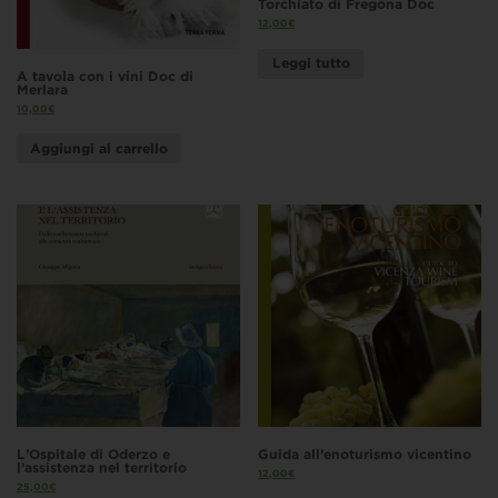
Torchiato di Fregona Doc
12,00
€
Leggi tutto
A tavola con i vini Doc di
Merlara
10,00
€
Aggiungi al carrello
L’Ospitale di Oderzo e
Guida all’enoturismo vicentino
l’assistenza nel territorio
12,00
€
25,00
€