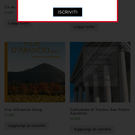
Cà de Sass. Milano
Palazzo Tornabuoni Corsi.
Firenze
ISCRIVITI
9,00
€
9,00
€
Leggi tutto
Leggi tutto
Fior d’Arancio Docg
Cattedrale di Treviso San Pietro
Apostolo
12,00
€
10,00
€
Aggiungi al carrello
Aggiungi al carrello