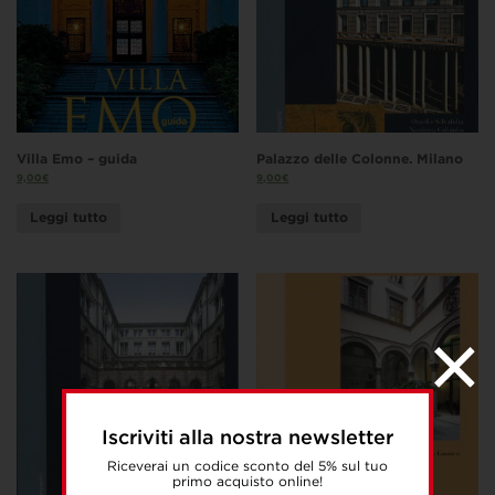
Villa Emo – guida
Palazzo delle Colonne. Milano
9,00
€
9,00
€
Leggi tutto
Leggi tutto
Iscriviti alla nostra newsletter
Riceverai un codice sconto del 5% sul tuo
primo acquisto online!