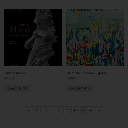
Dante Moro
Quando c’erano i gelsi
29,00
€
12,00
€
Leggi tutto
Leggi tutto
←
1
2
3
…
38
39
40
41
42
→