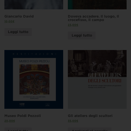
Giancarlo David
Doveva accadere. Il luogo, Il
crocefisso, Il campo
10,00
€
23,00
€
Leggi tutto
Leggi tutto
Museo Poldi Pezzoli
Gli ateliers degli scultori
20,00
€
35,00
€