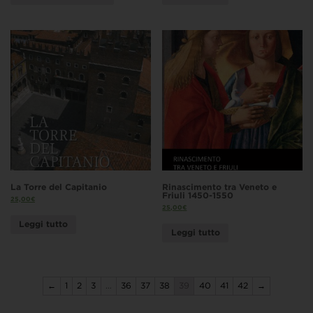
La Torre del Capitanio
Rinascimento tra Veneto e
Friuli 1450-1550
25,00
€
25,00
€
Leggi tutto
Leggi tutto
←
1
2
3
…
36
37
38
39
40
41
42
→