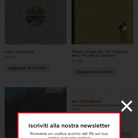
Hayk Grigoryan
Mostre d’arte del 54° Festival
dei 2 Mondi di Spoleto
45,00
€
35,00
€
Aggiungi al carrello
Aggiungi al carrello
Iscriviti alla nostra newsletter
Riceverai un codice sconto del 5% sul tuo
primo acquisto online!