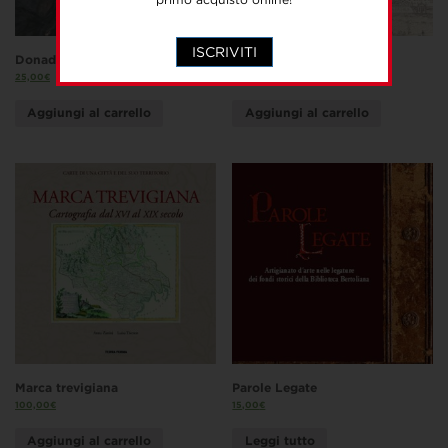
ISCRIVITI
Donadel. Opere recenti
Atlante Trevigiano
25,00
€
25,00
€
Aggiungi al carrello
Aggiungi al carrello
Marca trevigiana
Parole Legate
100,00
€
15,00
€
Aggiungi al carrello
Leggi tutto