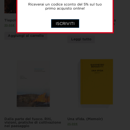
Riceverai un codice sconto del 5% sul tuo
primo acquisto online!
Tiepolo, Piazzetta, Novelli
L’oro dipinto. El Greco e la
ISCRIVITI
pittura tra Creta e Venezia
35,00
€
35,00
€
Aggiungi al carrello
Leggi tutto
Dalla parte del fuoco. Riti,
Una sfida. (Memoir)
visioni, pratiche di coltivazione
25,00
€
nel paesaggio