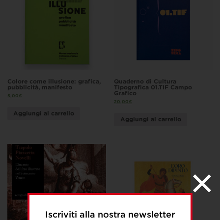
Colore come illusione: grafica,
Quaderno di Cultura
pubblicità, manifesto
Tipografica 01.TIF Campo
Grafico
5,00
€
20,00
€
Aggiungi al carrello
Aggiungi al carrello
Iscriviti alla nostra newsletter