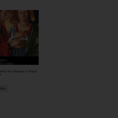
nto tra Veneto e Friuli
0
utto