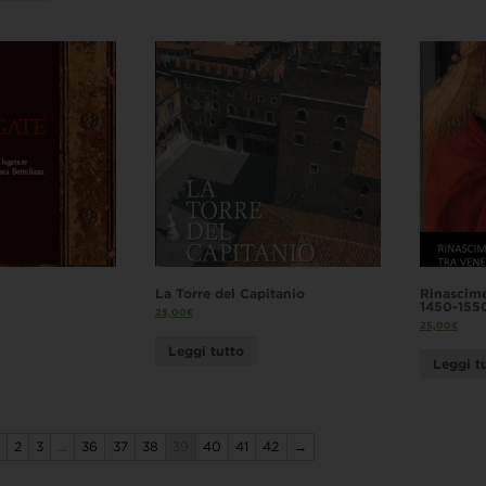
La Torre del Capitanio
Rinascime
1450-155
25,00
€
25,00
€
Leggi tutto
Leggi t
2
3
…
36
37
38
39
40
41
42
→