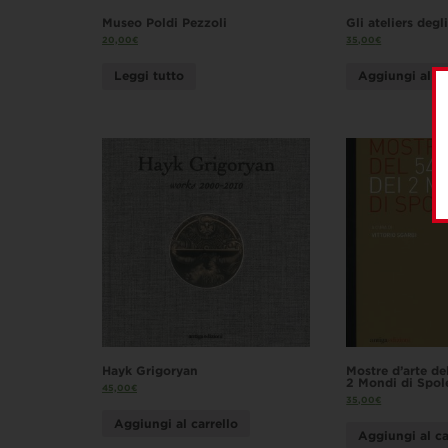
Museo Poldi Pezzoli
Gli ateliers degl
20,00
€
35,00
€
Leggi tutto
Aggiungi al ca
Hayk Grigoryan
Mostre d’arte de
2 Mondi di Spol
45,00
€
35,00
€
Aggiungi al carrello
Aggiungi al ca