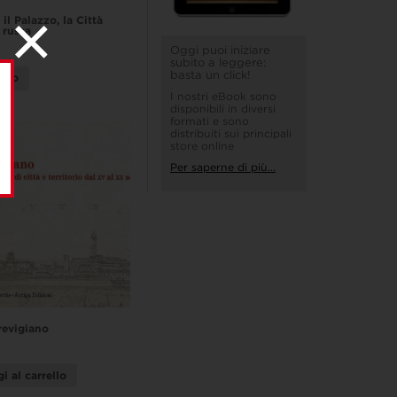
 il Palazzo, la Città
 russa
Oggi puoi iniziare
subito a leggere:
basta un click!
utto
I nostri eBook sono
disponibili in diversi
formati e sono
distribuiti sui principali
store online
Per saperne di più...
revigiano
i al carrello