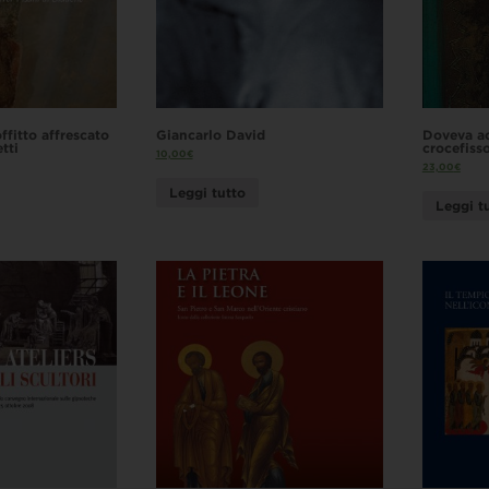
offitto affrescato
Giancarlo David
Doveva acc
tti
crocefiss
10,00
€
23,00
€
Leggi tutto
Leggi t