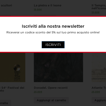
i scultori
La pietra e il leone
Il Tempio,
nell’Icona
15,00
€
15,00
€
rrello
Leggi tutto
Leggi t
Iscriviti alla nostra newsletter
Riceverai un codice sconto del 5% sul tuo primo acquisto online!
ISCRIVITI
l 54° Festival dei
Donadel. Opere recenti
Atlante T
eto
25,00
€
25,00
€
Aggiungi al carrello
Aggiung
rrello