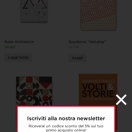
Rosa Alchemico
Quaderno “dot.play”
30,00
€
10,00
€
Leggi tutto
Scegli
Iscriviti alla nostra newsletter
Riceverai un codice sconto del 5% sul tuo
primo acquisto online!