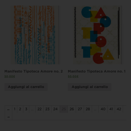
Manifesto Tipoteca Amore no. 2
Manifesto Tipoteca Amore no. 1
50,00
€
50,00
€
Aggiungi al carrello
Aggiungi al carrello
←
1
2
3
…
22
23
24
25
26
27
28
…
40
41
42
→