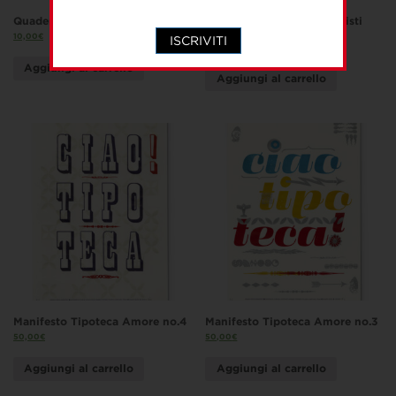
Quaderno “Futura”
Volti&Storie. 40 protagonisti
italiani
10,00
€
ISCRIVITI
18,00
€
Aggiungi al carrello
Aggiungi al carrello
Manifesto Tipoteca Amore no.4
Manifesto Tipoteca Amore no.3
50,00
€
50,00
€
Aggiungi al carrello
Aggiungi al carrello