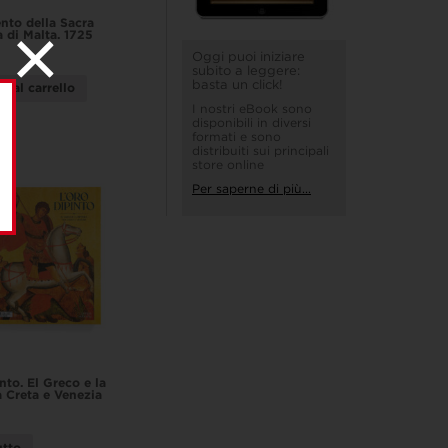
to della Sacra
a di Malta. 1725
Oggi puoi iniziare
subito a leggere:
basta un click!
i al carrello
I nostri eBook sono
disponibili in diversi
formati e sono
distribuiti sui principali
store online
Per saperne di più...
nto. El Greco e la
a Creta e Venezia
utto