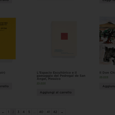
oir)
L’Espacio Escultórico e il
Il Don Chi
paesaggio del Pedregal de San
49,00
€
Ángel, Messico
25,00
€
rrello
Aggiung
Aggiungi al carrello
←
1
2
3
4
5
…
40
41
42
→