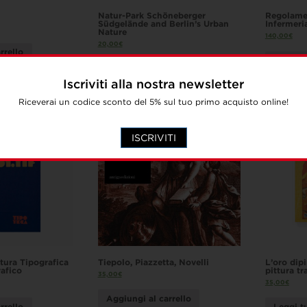
Natur-Park Schöneberger
Regolamen
Südgelände and Berlin’s Urban
Infermeri
Nature
140,00
€
20,00
€
rrello
Aggiung
Aggiungi al carrello
Iscriviti alla nostra newsletter
Riceverai un codice sconto del 5% sul tuo primo acquisto online!
ISCRIVITI
tura Tipografica
Tiepolo, Piazzetta, Novelli
L’oro dipi
afico
pittura tr
35,00
€
35,00
€
Aggiungi al carrello
rrello
Leggi t