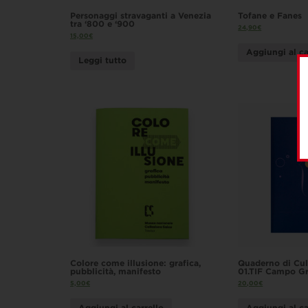
Personaggi stravaganti a Venezia
Tofane e Fanes
tra ‘800 e ‘900
24,90
€
15,00
€
Aggiungi al ca
Leggi tutto
Colore come illusione: grafica,
Quaderno di Cul
pubblicità, manifesto
01.TIF Campo Gr
5,00
€
20,00
€
Aggiungi al carrello
Aggiungi al ca