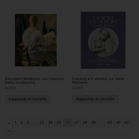
Giovanni Barbisan. Un classico
Canova e il dolore. Le stele
nella modernità
Mellerio
20,00
€
25,00
€
Aggiungi al carrello
Aggiungi al carrello
←
1
2
3
…
23
24
25
26
27
28
29
…
40
41
42
→