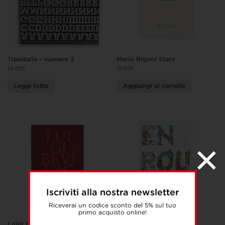
Tipoitalia – numero 3
Mario Rigoni Stern
25,00
€
10,00
€
Leggi tutto
Aggiungi al carrello
Iscriviti alla nostra newsletter
Riceverai un codice sconto del 5% sul tuo
primo acquisto online!
Luigi Bevilacqua
En Route