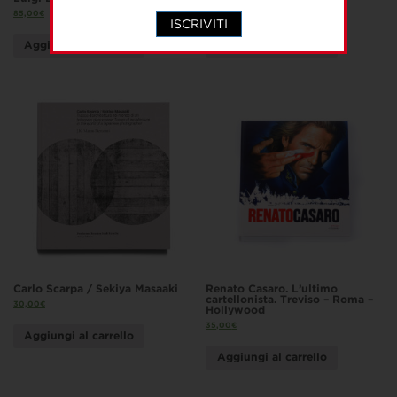
85,00
€
40,00
€
ISCRIVITI
Aggiungi al carrello
Aggiungi al carrello
Carlo Scarpa / Sekiya Masaaki
Renato Casaro. L’ultimo
cartellonista. Treviso – Roma –
30,00
€
Hollywood
35,00
€
Aggiungi al carrello
Aggiungi al carrello