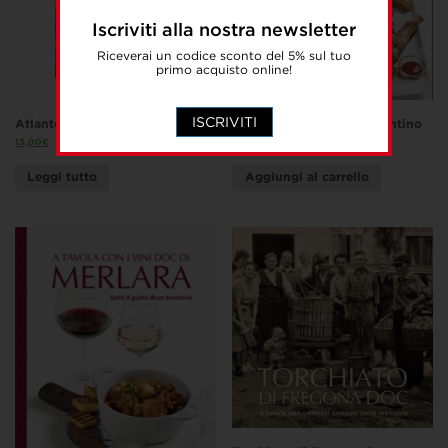
Iscriviti alla nostra newsletter
Riceverai un codice sconto del 5% sul tuo
primo acquisto online!
ISCRIVITI
Atlante universale delle nuvole
L’arte del bollito nel Vicentino
13,00
€
10,00
€
Leggi tutto
Aggiungi al carrello