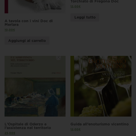
Torchiato di Fregona Doc
12,00
€
Leggi tutto
A tavola con i vini Doc di
Merlara
10,00
€
Aggiungi al carrello
L’Ospitale di Oderzo e
Guida all’enoturismo vicentino
l’assistenza nel territorio
12,00
€
25,00
€