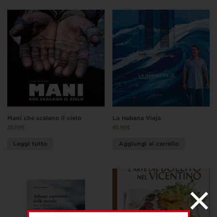
Mani che scalano il cielo
La Habana Vieja
25,00
€
40,00
€
Leggi tutto
Aggiungi al carrello