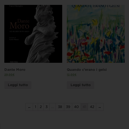
Dante Moro
Quando c’erano i gelsi
29,00
€
12,00
€
Leggi tutto
Leggi tutto
←
1
2
3
…
38
39
40
41
42
→