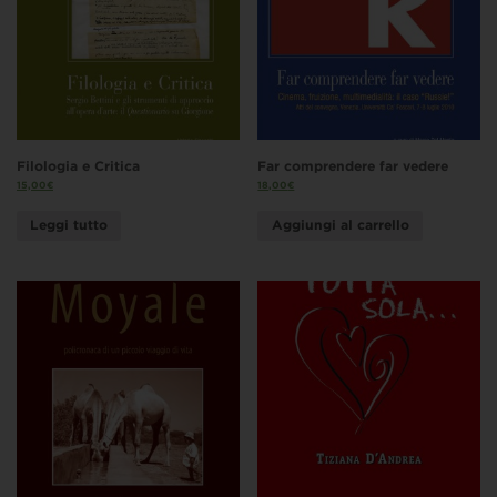
Filologia e Critica
Far comprendere far vedere
15,00
€
18,00
€
Leggi tutto
Aggiungi al carrello