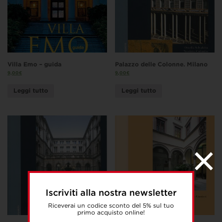
Villa Emo – guida
Palazzo delle Colonne. Milano
9,00
€
9,00
€
Leggi tutto
Leggi tutto
Iscriviti alla nostra newsletter
Riceverai un codice sconto del 5% sul tuo
primo acquisto online!