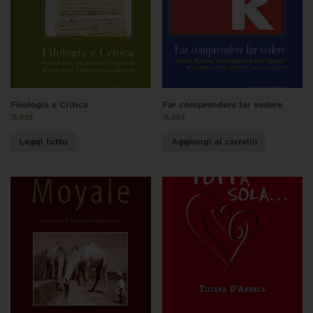
Filologia e Critica
Far comprendere far vedere
15,00
€
18,00
€
Leggi tutto
Aggiungi al carrello