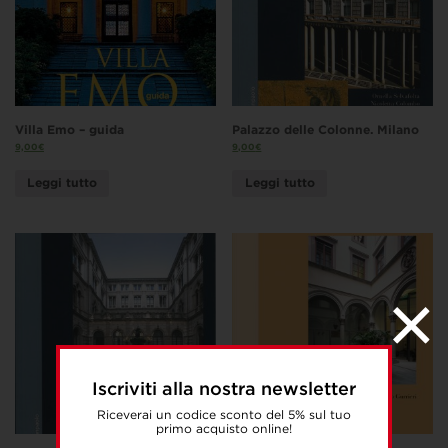
Villa Emo – guida
Palazzo delle Colonne. Milano
9,00
€
9,00
€
Leggi tutto
Leggi tutto
Iscriviti alla nostra newsletter
Riceverai un codice sconto del 5% sul tuo
primo acquisto online!