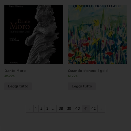
Dante Moro
Quando c’erano i gelsi
29,00
€
12,00
€
Leggi tutto
Leggi tutto
←
1
2
3
…
38
39
40
41
42
→