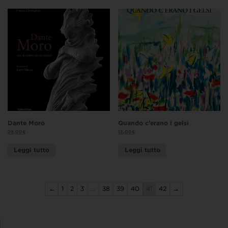
Dante Moro
Quando c’erano i gelsi
29,00
€
12,00
€
Leggi tutto
Leggi tutto
←
1
2
3
…
38
39
40
41
42
→