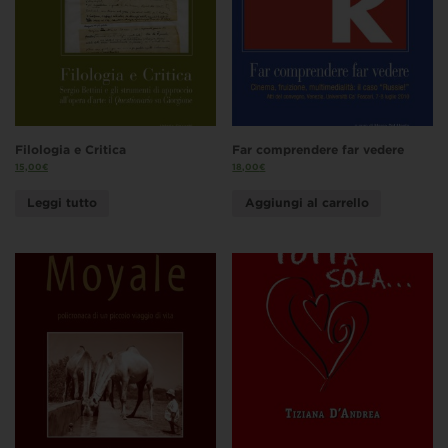
Filologia e Critica
Far comprendere far vedere
15,00
€
18,00
€
Leggi tutto
Aggiungi al carrello