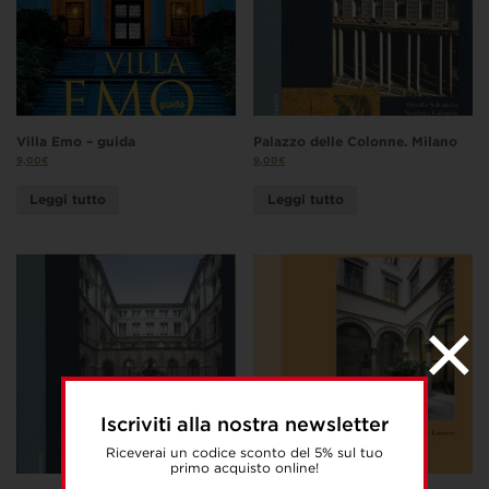
Villa Emo – guida
Palazzo delle Colonne. Milano
9,00
€
9,00
€
Leggi tutto
Leggi tutto
Iscriviti alla nostra newsletter
Riceverai un codice sconto del 5% sul tuo
primo acquisto online!