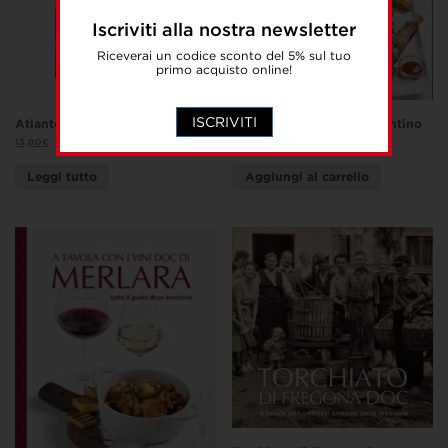
Iscriviti alla nostra newsletter
Riceverai un codice sconto del 5% sul tuo
primo acquisto online!
ISCRIVITI
Atlante universale delle nuvole
L’arte del bollito nel Vicentino
13,00
€
10,00
€
Leggi tutto
Aggiungi al carrello