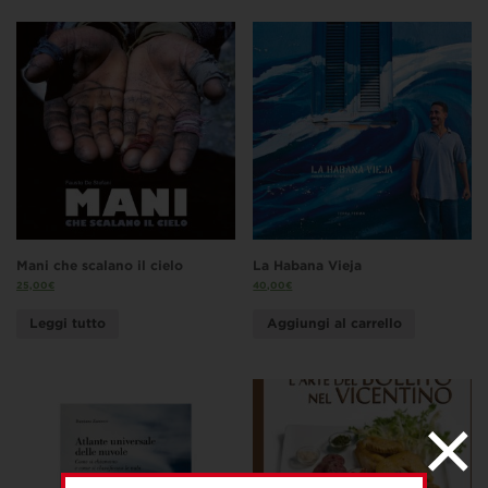
Mani che scalano il cielo
La Habana Vieja
25,00
€
40,00
€
Leggi tutto
Aggiungi al carrello