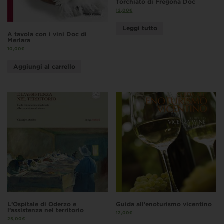
Torchiato di Fregona Doc
12,00
€
Leggi tutto
A tavola con i vini Doc di
Merlara
10,00
€
Aggiungi al carrello
L’Ospitale di Oderzo e
Guida all’enoturismo vicentino
l’assistenza nel territorio
12,00
€
25,00
€