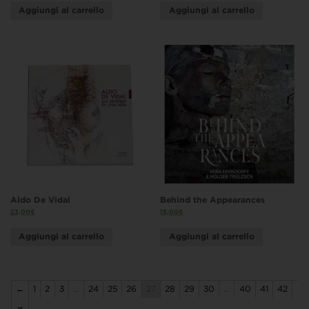
Aggiungi al carrello
Aggiungi al carrello
Aldo De Vidal
Behind the Appearances
23,00
€
15,00
€
Aggiungi al carrello
Aggiungi al carrello
←
1
2
3
…
24
25
26
27
28
29
30
…
40
41
42
→