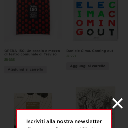
OPERA 150. Un secolo e mezzo
Daniele Cima. Coming out
di teatro comunale di Treviso
33,00
€
30,00
€
Aggiungi al carrello
Aggiungi al carrello
Iscriviti alla nostra newsletter