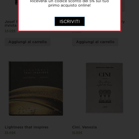
Riceverai un codice sconto del 5% sul tuo
primo acquisto online!
ISCRIVITI
Josef Maria Auchentaller e la
Il mio posto al mondo / My
rivista d’arte Ver Sacrum
place in the world
34,00
€
8,00
€
Aggiungi al carrello
Aggiungi al carrello
Lightness that inspires
Cini. Venezia
35,00
€
15,00
€