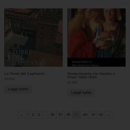
La Torre del Capitanio
Rinascimento tra Veneto e
Friuli 1450-1550
25,00
€
25,00
€
Leggi tutto
Leggi tutto
←
1
2
3
…
36
37
38
39
40
41
42
→