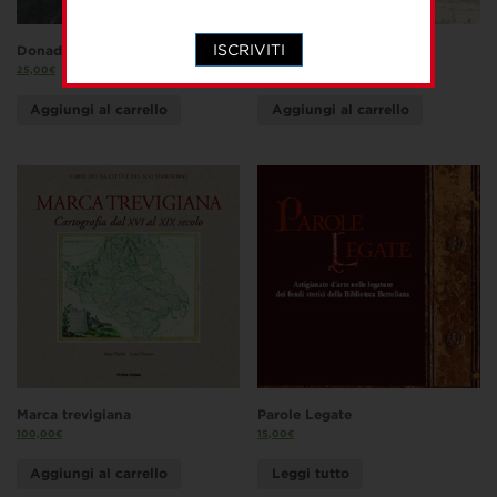
ISCRIVITI
Donadel. Opere recenti
Atlante Trevigiano
25,00
€
25,00
€
Aggiungi al carrello
Aggiungi al carrello
Marca trevigiana
Parole Legate
100,00
€
15,00
€
Aggiungi al carrello
Leggi tutto