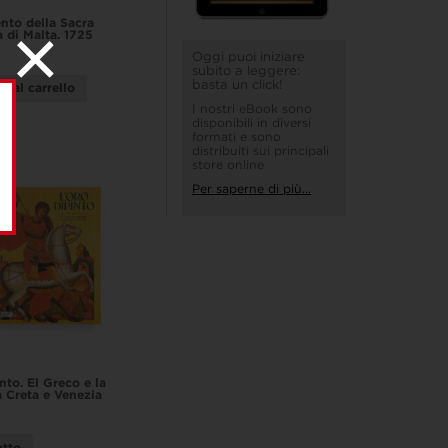
to della Sacra
a di Malta. 1725
Oggi puoi iniziare
subito a leggere:
basta un click!
i al carrello
I nostri eBook sono
disponibili in diversi
formati e sono
distribuiti sui principali
store online
Per saperne di più...
nto. El Greco e la
a Creta e Venezia
utto