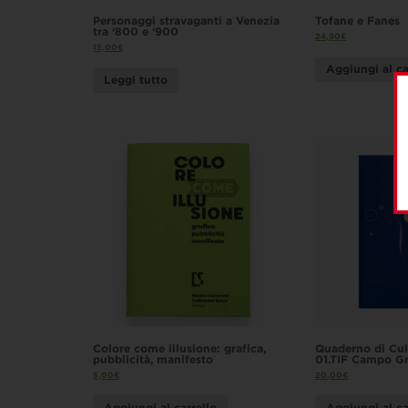
Personaggi stravaganti a Venezia
Tofane e Fanes
tra ‘800 e ‘900
24,90
€
15,00
€
Aggiungi al ca
Leggi tutto
Colore come illusione: grafica,
Quaderno di Cul
pubblicità, manifesto
01.TIF Campo Gr
5,00
€
20,00
€
Aggiungi al carrello
Aggiungi al ca