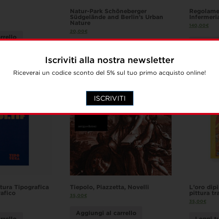
Natur-Park Schöneberger
Regolamen
Südgelände and Berlin’s Urban
Infermeri
Nature
140,00
€
20,00
€
rrello
Aggiung
Aggiungi al carrello
Iscriviti alla nostra newsletter
Riceverai un codice sconto del 5% sul tuo primo acquisto online!
ISCRIVITI
tura Tipografica
Tiepolo, Piazzetta, Novelli
L’oro dipi
afico
pittura tr
35,00
€
35,00
€
Aggiungi al carrello
rrello
Leggi t