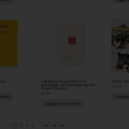
oir)
L’Espacio Escultórico e il
Il Don Chi
paesaggio del Pedregal de San
49,00
€
Ángel, Messico
25,00
€
rrello
Aggiung
Aggiungi al carrello
←
1
2
3
4
5
…
40
41
42
→