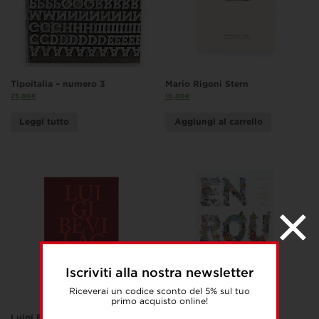
Tipoitalia – numero 3
Mario Rigoni Stern
25,00
€
10,00
€
Leggi tutto
Aggiungi al carrello
Iscriviti alla nostra newsletter
Riceverai un codice sconto del 5% sul tuo
primo acquisto online!
Luigi Bevilacqua
En Route