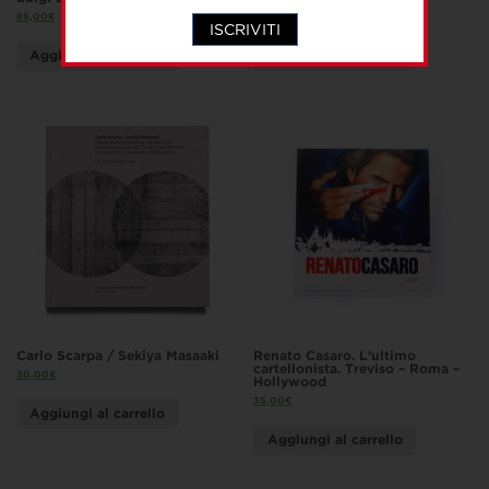
85,00
€
40,00
€
ISCRIVITI
Aggiungi al carrello
Aggiungi al carrello
Carlo Scarpa / Sekiya Masaaki
Renato Casaro. L’ultimo
cartellonista. Treviso – Roma –
30,00
€
Hollywood
35,00
€
Aggiungi al carrello
Aggiungi al carrello