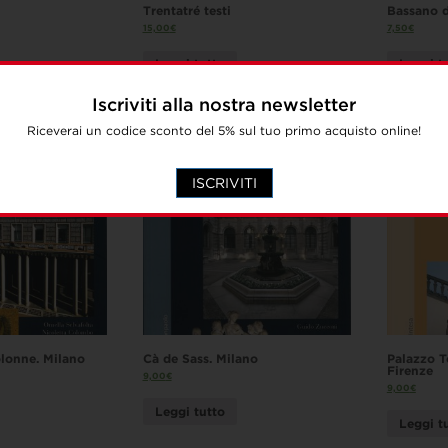
Trentatré testi
Bassano 
15,00
€
7,50
€
Leggi tutto
Leggi t
Iscriviti alla nostra newsletter
Riceverai un codice sconto del 5% sul tuo primo acquisto online!
ISCRIVITI
olonne. Milano
Cà de Sass. Milano
Palazzo T
Firenze
9,00
€
9,00
€
Leggi tutto
Leggi t