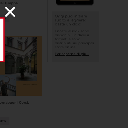
del Grappa
Oggi puoi iniziare
utto
subito a leggere:
basta un click!
I nostri eBook sono
disponibili in diversi
formati e sono
distribuiti sui principali
store online
Per saperne di più...
ornabuoni Corsi.
utto