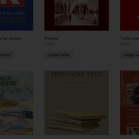
 far vedere
Moyale
Tutta sol
8,00
€
10,00
€
rrello
Leggi tutto
Leggi t