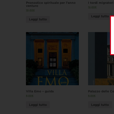
Pronostico spirituale per l’anno
I tordi migratori
venturo
12,00
€
10,00
€
Leggi tutto
Leggi tutto
Villa Emo – guida
Palazzo delle C
9,00
€
9,00
€
Leggi tutto
Leggi tutto