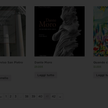
eviso San Pietro
Dante Moro
Quando c’
29,00
€
12,00
€
Leggi tutto
Leggi t
rrello
←
1
2
3
…
38
39
40
41
42
→