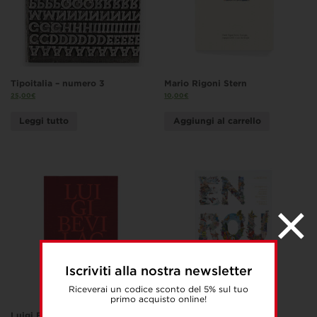
Tipoitalia – numero 3
Mario Rigoni Stern
25,00
€
10,00
€
Leggi tutto
Aggiungi al carrello
Iscriviti alla nostra newsletter
Riceverai un codice sconto del 5% sul tuo
primo acquisto online!
Luigi Bevilacqua
En Route