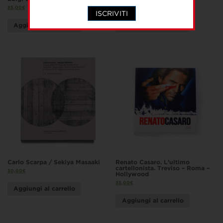
85,00
€
40,00
€
ISCRIVITI
Aggiungi al carrello
Aggiungi al carrello
Carlo Scarpa / Sekiya Masaaki
Renato Casaro. L’ultimo
cartellonista. Treviso – Roma –
30,00
€
Hollywood
35,00
€
Aggiungi al carrello
Aggiungi al carrello