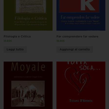
Filologia e Critica
Far comprendere far vedere
15,00
€
18,00
€
Leggi tutto
Aggiungi al carrello