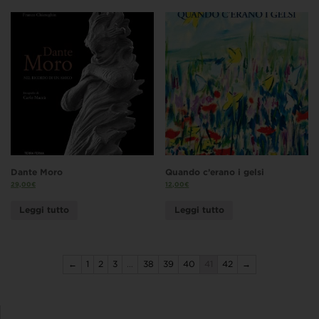
Dante Moro
Quando c’erano i gelsi
29,00
€
12,00
€
Leggi tutto
Leggi tutto
←
1
2
3
…
38
39
40
41
42
→