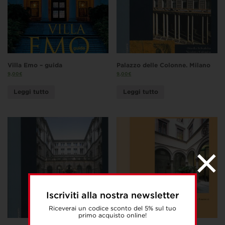
Villa Emo – guida
Palazzo delle Colonne. Milano
9,00
€
9,00
€
Leggi tutto
Leggi tutto
Iscriviti alla nostra newsletter
Riceverai un codice sconto del 5% sul tuo
primo acquisto online!