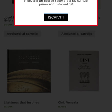
Riceverai un codice sconto del 5% sul tuo
primo acquisto online!
ISCRIVITI
Josef Maria Auchentaller e la
Il mio posto al mondo / My
rivista d’arte Ver Sacrum
place in the world
34,00
€
8,00
€
Aggiungi al carrello
Aggiungi al carrello
Lightness that inspires
Cini. Venezia
35,00
€
15,00
€