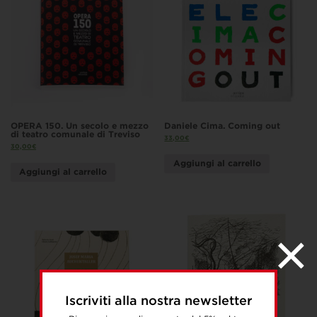
OPERA 150. Un secolo e mezzo
Daniele Cima. Coming out
di teatro comunale di Treviso
33,00
€
30,00
€
Aggiungi al carrello
Aggiungi al carrello
Iscriviti alla nostra newsletter