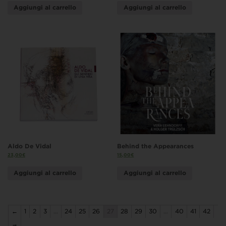
Aggiungi al carrello
Aggiungi al carrello
Aldo De Vidal
Behind the Appearances
23,00
€
15,00
€
Aggiungi al carrello
Aggiungi al carrello
←
1
2
3
…
24
25
26
27
28
29
30
…
40
41
42
→