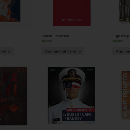
Senso Espresso
Il gusto p
38,00
€
60,00
€
rrello
Aggiungi al carrello
Aggiung