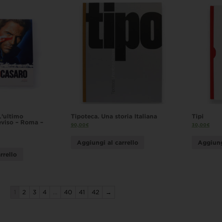
L’ultimo
Tipoteca. Una storia Italiana
Tipi
reviso – Roma –
90,00
€
30,00
€
Aggiungi al carrello
Aggiung
rrello
1
2
3
4
…
40
41
42
→