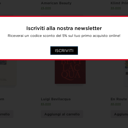
o
American Beauty
Klimt Pri
25,00
€
30,00
€
rrello
Aggiungi al carrello
Aggiung
Iscriviti alla nostra newsletter
Riceverai un codice sconto del 5% sul tuo primo acquisto online!
ISCRIVITI
ern
Luigi Bevilacqua
En Route
85,00
€
40,00
€
rrello
Aggiungi al carrello
Aggiung