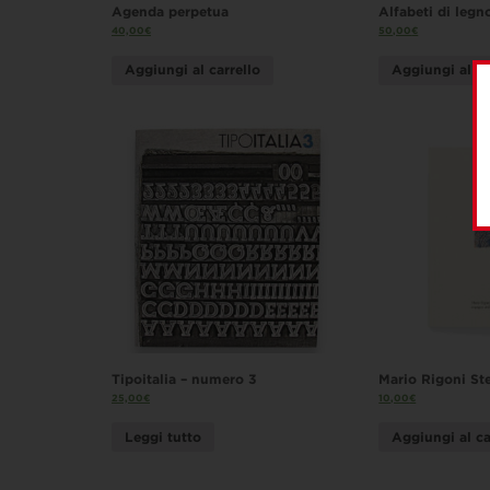
Agenda perpetua
Alfabeti di legn
40,00
€
50,00
€
Aggiungi al carrello
Aggiungi al ca
Tipoitalia – numero 3
Mario Rigoni St
25,00
€
10,00
€
Leggi tutto
Aggiungi al ca