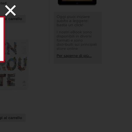
nted
Oggi puoi iniziare
i al carrello
subito a leggere:
basta un click!
I nostri eBook sono
disponibili in diversi
formati e sono
distribuiti sui principali
store online
Per saperne di più...
i al carrello