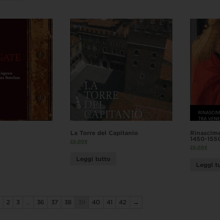
La Torre del Capitanio
Rinascime
1450-155
25,00
€
25,00
€
Leggi tutto
Leggi t
2
3
…
36
37
38
39
40
41
42
→