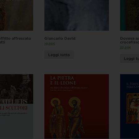
offitto affrescato
Giancarlo David
Doveva acc
tti
crocefiss
10,00
€
23,00
€
Leggi tutto
Leggi t