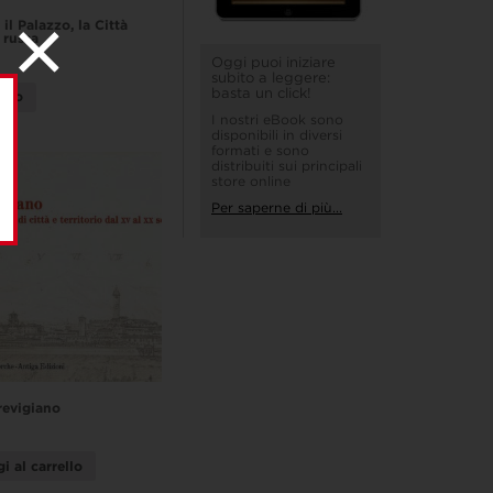
 il Palazzo, la Città
 russa
Oggi puoi iniziare
subito a leggere:
basta un click!
utto
I nostri eBook sono
disponibili in diversi
formati e sono
distribuiti sui principali
store online
Per saperne di più...
revigiano
i al carrello