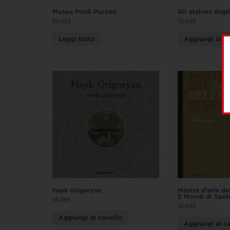
Museo Poldi Pezzoli
Gli ateliers degl
20,00
€
35,00
€
Leggi tutto
Aggiungi al ca
Hayk Grigoryan
Mostre d’arte de
2 Mondi di Spol
45,00
€
35,00
€
Aggiungi al carrello
Aggiungi al ca