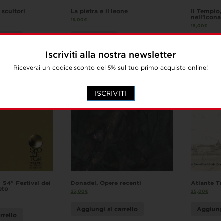
i scultori
La pietra e il leone
Il Tempio,
nell’Icona
15,00
€
15,00
€
rrello
Leggi tutto
Leggi t
Iscriviti alla nostra newsletter
Riceverai un codice sconto del 5% sul tuo primo acquisto online!
ISCRIVITI
l 54° Festival dei
Donadel. Opere recenti
Atlante T
eto
25,00
€
25,00
€
Aggiungi al carrello
Aggiung
rrello