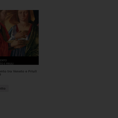
nto tra Veneto e Friuli
0
utto