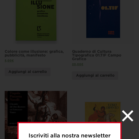
Colore come illusione: grafica,
Quaderno di Cultura
pubblicità, manifesto
Tipografica 01.TIF Campo
Grafico
5,00
€
20,00
€
Aggiungi al carrello
Aggiungi al carrello
Iscriviti alla nostra newsletter