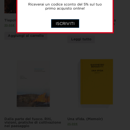
Riceverai un codice sconto del 5% sul tuo
primo acquisto online!
Tiepolo, Piazzetta, Novelli
L’oro dipinto. El Greco e la
ISCRIVITI
pittura tra Creta e Venezia
35,00
€
35,00
€
Aggiungi al carrello
Leggi tutto
Dalla parte del fuoco. Riti,
Una sfida. (Memoir)
visioni, pratiche di coltivazione
25,00
€
nel paesaggio