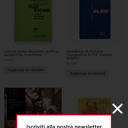
Colore come illusione: grafica,
Quaderno di Cultura
pubblicità, manifesto
Tipografica 01.TIF Campo
Grafico
5,00
€
20,00
€
Aggiungi al carrello
Aggiungi al carrello
Iscriviti alla nostra newsletter