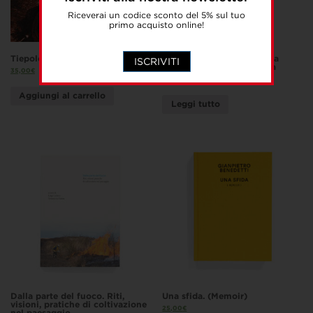
Riceverai un codice sconto del 5% sul tuo
primo acquisto online!
Tiepolo, Piazzetta, Novelli
L’oro dipinto. El Greco e la
ISCRIVITI
pittura tra Creta e Venezia
35,00
€
35,00
€
Aggiungi al carrello
Leggi tutto
Dalla parte del fuoco. Riti,
Una sfida. (Memoir)
visioni, pratiche di coltivazione
25,00
€
nel paesaggio