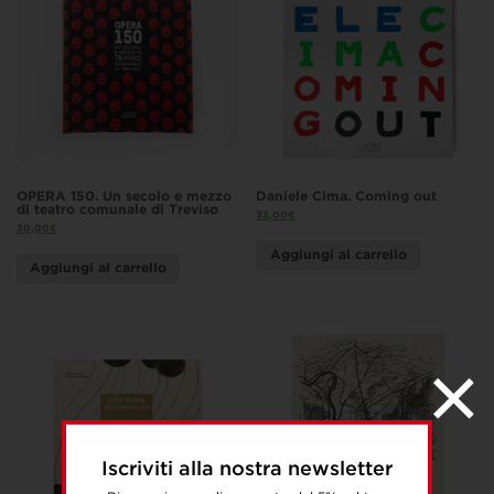
OPERA 150. Un secolo e mezzo
Daniele Cima. Coming out
di teatro comunale di Treviso
33,00
€
30,00
€
Aggiungi al carrello
Aggiungi al carrello
Iscriviti alla nostra newsletter