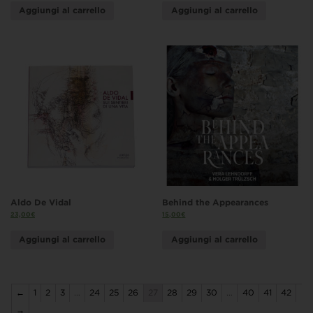
Aggiungi al carrello
Aggiungi al carrello
Aldo De Vidal
Behind the Appearances
23,00
€
15,00
€
Aggiungi al carrello
Aggiungi al carrello
←
1
2
3
…
24
25
26
27
28
29
30
…
40
41
42
→