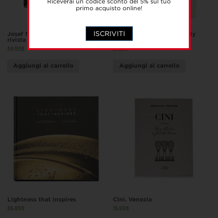
Riceverai un codice sconto del 5% sul tuo
primo acquisto online!
ISCRIVITI
Josef Maria Auchentaller e la
Il mio posto al mondo / My
rivista d’arte Ver Sacrum
place in the world
34,00
€
8,00
€
Aggiungi al carrello
Aggiungi al carrello
Lightness that inspires
Cini. Venezia
35,00
€
15,00
€