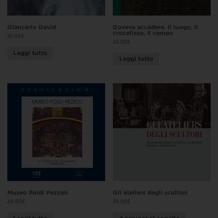
Giancarlo David
Doveva accadere. Il luogo, Il
crocefisso, Il campo
10,00
€
23,00
€
Leggi tutto
Leggi tutto
Museo Poldi Pezzoli
Gli ateliers degli scultori
20,00
€
35,00
€