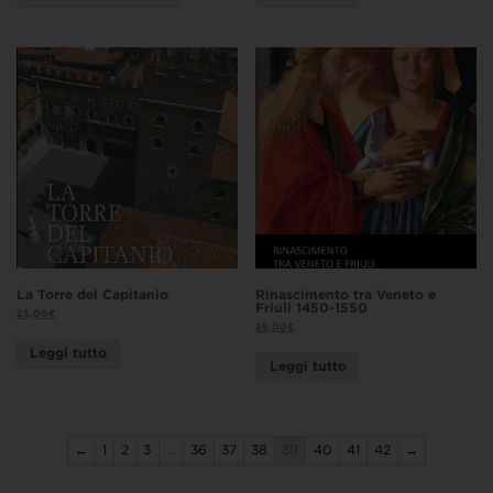
La Torre del Capitanio
Rinascimento tra Veneto e
Friuli 1450-1550
25,00
€
25,00
€
Leggi tutto
Leggi tutto
←
1
2
3
…
36
37
38
39
40
41
42
→