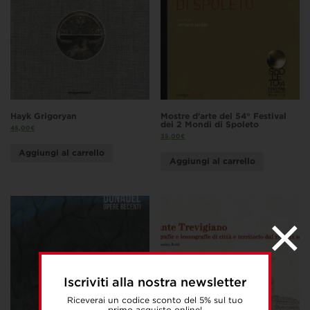
Hayk Grigoryan
Mostre d’arte del 54° Festival
dei 2 Mondi di Spoleto
45,00
€
35,00
€
Aggiungi al carrello
Aggiungi al carrello
Iscriviti alla nostra newsletter
Riceverai un codice sconto del 5% sul tuo
primo acquisto online!