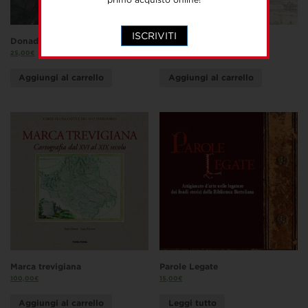
ISCRIVITI
Donadel. Opere recenti
Atlante Trevigiano
25,00
€
25,00
€
Aggiungi al carrello
Aggiungi al carrello
Marca trevigiana
Parole Legate
100,00
€
15,00
€
Aggiungi al carrello
Leggi tutto