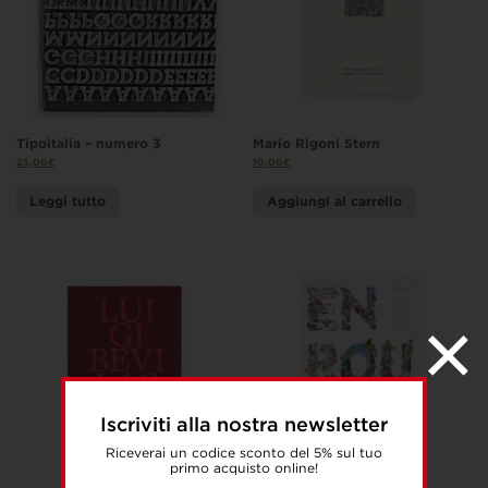
Tipoitalia – numero 3
Mario Rigoni Stern
25,00
€
10,00
€
Leggi tutto
Aggiungi al carrello
Iscriviti alla nostra newsletter
Riceverai un codice sconto del 5% sul tuo
primo acquisto online!